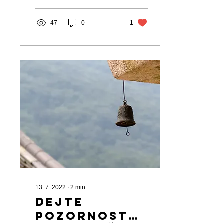
dosud...
47
0
1
13. 7. 2022
∙
2
min
Dejte
pozornost