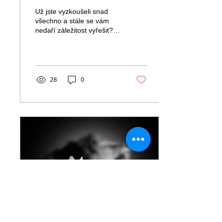
sami sobě
Už jste vyzkoušeli snad
všechno a stále se vám
nedaří záležitost vyřešit?
Točíte se v kruhu? Možná
nastal čas nechat to na
chvíli být....
28
0