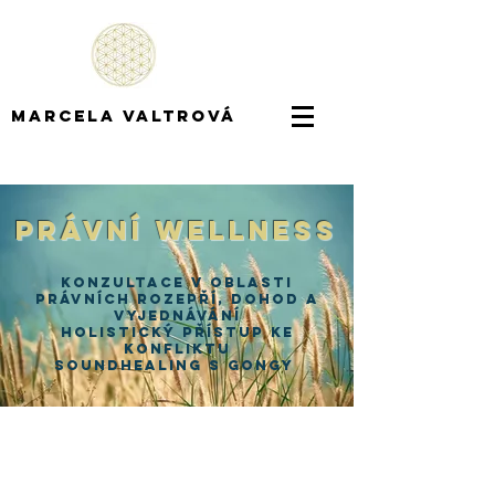
marcela valtrová
Právní Wellness
Konzultace v oblasti
právních rozepří, dohod a
vyjednávání
Holistický přístup ke
konfliktu
soundhealing s gongy