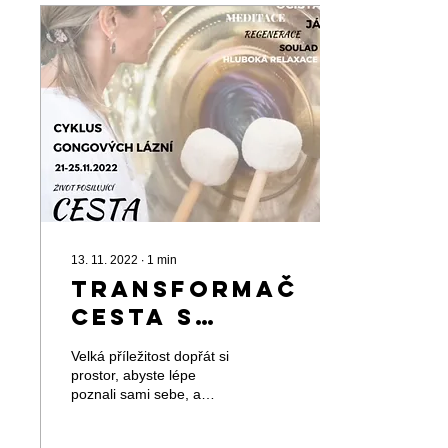
13. 11. 2022
∙
1
min
Transformační
cesta s
gongem
Velká příležitost dopřát si
prostor, abyste lépe
poznali sami sebe, a
kousek po kousku uznali a
proměnili ty své části, které